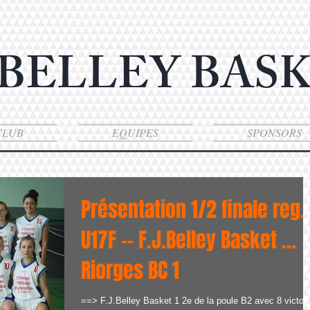
 BELLEY BAS
CLUB
EQUIPES
SPONSORS
Présentation 1/2 finale reg.
U17F -- F.J.Belley Basket ...
Riorges BC 1
==> F.J.Belley Basket 1 2e de la poule B2 avec 8 victoi