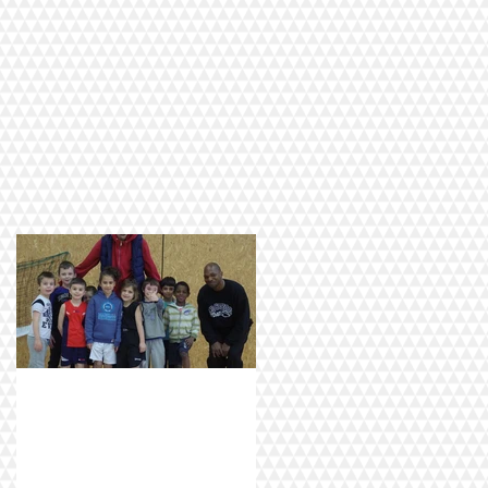
de
Une école de basket qui
pousse ...