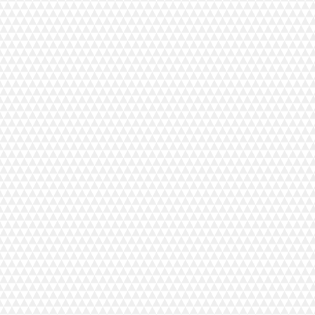
B
es
.