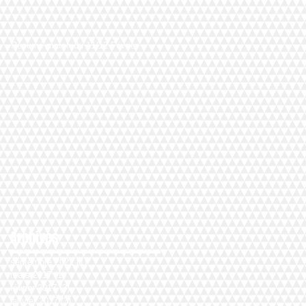
Résumé match du 11/12 Février
Archives
septembre 2022
(1)
1 post
mars 2017
(1)
1 post
février 2017
(3)
3 posts
janvier 2017
(3)
3 posts