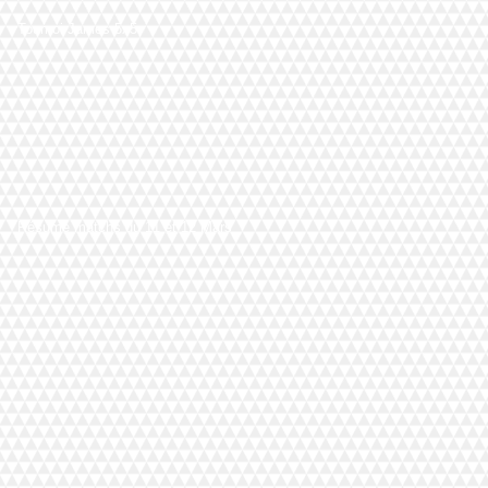
Tournoi James 5x5
Résumé matchs du 11 et 12 Mars