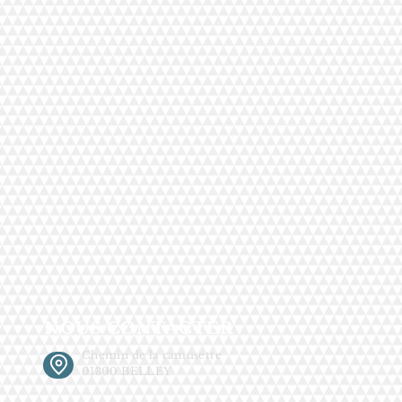
NOUS CONTACTER
Chemin de la camusette
01300 BELLEY