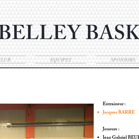
 BELLEY BAS
CLUB
EQUIPES
SPONSORS
Entraineur :
Jacques BARRE
​Joueurs :
Jean Gabriel B