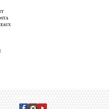
NT
COSTA
MEAUX
E
SUR LES RESAUX