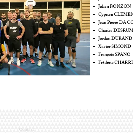
Julien BONZON
Cyprien CLEME
Jean Pierre DA 
Charles DESRU
Jordan DURAND
Xavier SIMOND
François SPAN
O
Frédéric CHARR
INFOS PRATIQUES
Contact