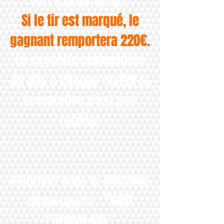
sort à la mi-temps
Si le tir est marqué, le
gagnant remportera 220€.
La cagnotte augmentera
de 20€ à chaque match si
la tentative n'est pas
réussie
Inscrivez vous ci-dessous
en marquant : "NOM
PRENOM AGE"