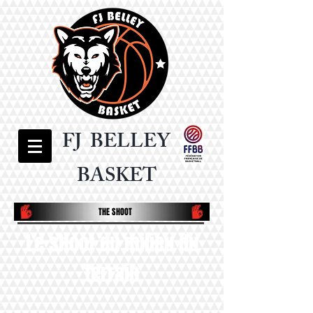
FJ BELLEY
BASKET
THE SHOOT
Le shoot du milieu du
terrain