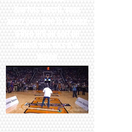
Une fois inscrit, vous
aurez peut être la chance
d'être tiré au sort un
samedi soir lors d'un
match