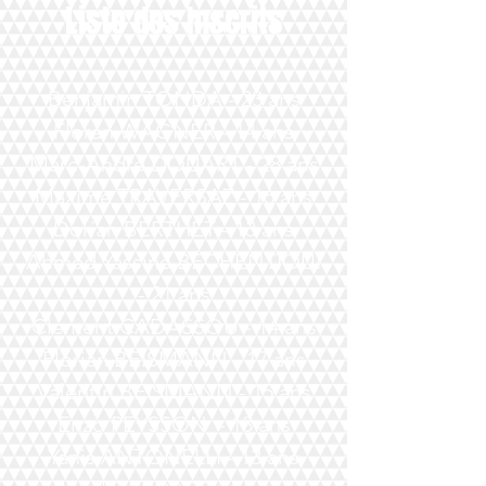
Liste des Inscrits
Benjamin TONDA - 23 ans
Floran WAGNER - 14 ans
Marc-André DOUART - 28 ans
Maxime TRAVERSAZ - 16 ans
Dorian BERTHET - 13 ans
Ahmed Yassine BECHENTIOUI
- 21 ans
Clément CADASSOU - 14 ans
Florian BEISMANN - 17 ans
Valentin BEISMANN - 15 ans
Enzo PEYSSON - 13 ans
Yanis ANTONELLI - 13 ans