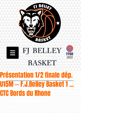
FJ BELLEY
BASKET
Présentation 1/2 finale dép.
U15M -- F.J.Belley Basket 1 ...
CTC Bords du Rhone
==> F.J.Belley Basket 1