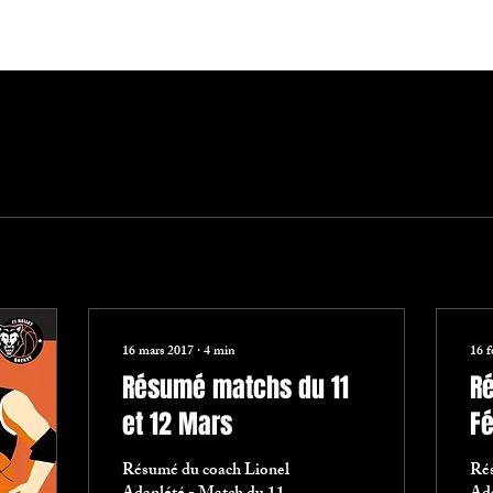
nts
16 mars 2017
∙
4
min
16 f
Résumé matchs du 11
R
et 12 Mars
Fé
Résumé du coach Lionel
Rés