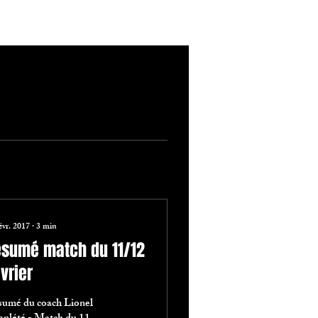
évr. 2017
∙
3
min
ésumé match du 11/12
vrier
umé du coach Lionel