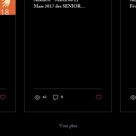
Adanlété - Match du 11
Ada
Mars 2017 des SENIORS
Fév
1 vs Bron Une rencontre
SE
entre le 1er, le FJBB et le
1 1
2ème, Bron qui a...
pha
62
0
Voir plus