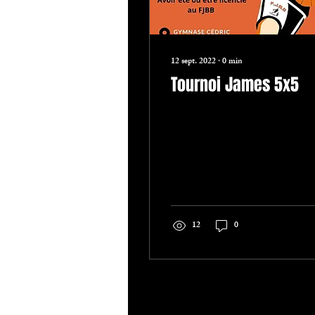
12 sept. 2022
∙
0
min
Tournoi James 5x5
12
0