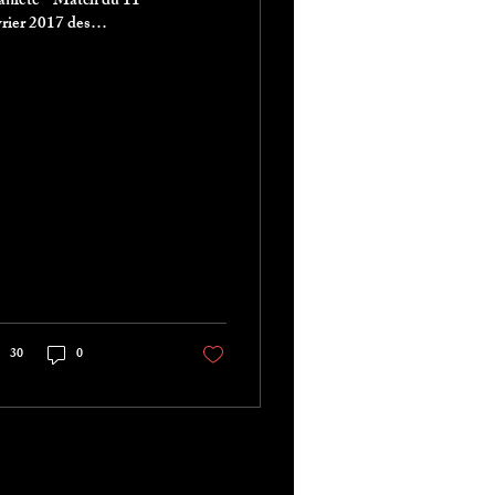
nlété - Match du 11
rier 2017 des
NIORS 1 vs LE TAC -
er match de cette 2ème
se et une grosse...
30
0