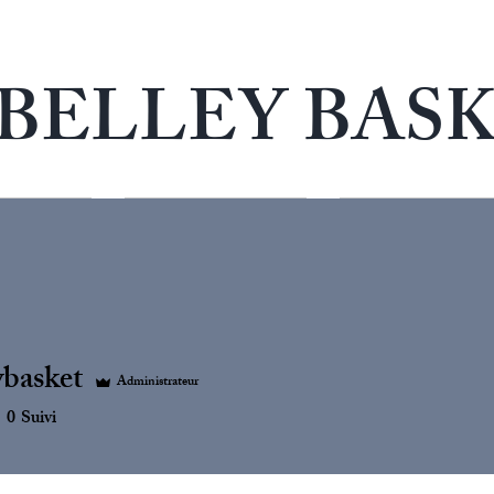
 BELLEY BAS
CLUB
EQUIPES
SPONSORS
ybasket
Administrateur
0
Suivi