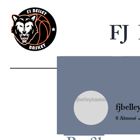
FJ
ACCUEIL
fjbelle
0
Abonné